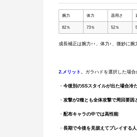
腕力
体力
器用さ
82％
73％
52％
成長補正は腕力↑↑、体力↑、微妙に腕
2.メリット、
ガラハドを選択した場合
・
今後別のSSスタイルが出た場合冷
・
攻撃が2種とも全体攻撃で周回要因
・
配布キャラの中では高性能
・
長期で今後を見据えてプレイする人