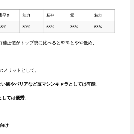
素早さ
知力
精神
愛
魅力
58％
30％
58％
36％
63％
力補正値がトップ勢に比べると82％とやや低め、
のメリットとして。
たい風やバリアなど技マシンキャラとしては有能
。
としては優秀
。
向け