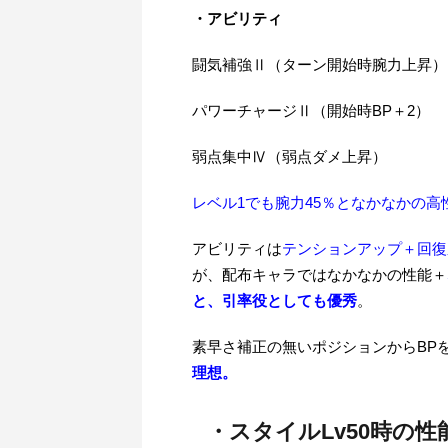
・アビリティ
闘気補強Ⅱ（ターン開始時腕力上昇）
パワーチャージⅡ（開始時BP＋2）
弱点集中Ⅳ（弱点ダメ上昇）
レベル1でも腕力45％となかなかの高
アビリティは
テンションアップ＋回復
が、配布キャラではなかなかの性能＋
と、引率役としても優秀
。
素早さ補正の無いポジションからBP
理想。
・スタイルLv50時の性