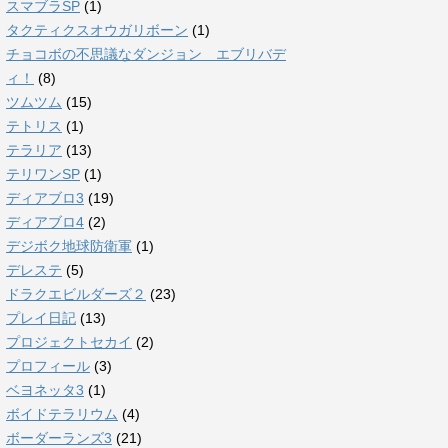
スマブラSP
(1)
タクティクスオウガリボーン
(1)
チョコボの不思議なダンジョン エブリバデ
ィ！
(8)
ツムツム
(15)
テトリス
(1)
テラリア
(13)
テリワンSP
(1)
ディアブロ3
(19)
ディアブロ4
(2)
デジボク地球防衛軍
(1)
デレステ
(5)
ドラクエビルダーズ２
(23)
プレイ日記
(13)
プロジェクトセカイ
(2)
プロフィール
(3)
ベヨネッタ3
(1)
ボイドテラリウム
(4)
ボーダーランズ3
(21)