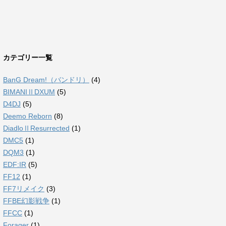
カテゴリー一覧
BanG Dream!（バンドリ）
(4)
BIMANIⅡDXUM
(5)
D4DJ
(5)
Deemo Reborn
(8)
DiadloⅡResurrected
(1)
DMC5
(1)
DQM3
(1)
EDF:IR
(5)
FF12
(1)
FF7リメイク
(3)
FFBE幻影戦争
(1)
FFCC
(1)
Forager
(1)