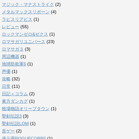
マジック・マナストライク
(2)
メタルマックスリボーン
(4)
ラピスリアビス
(1)
レビュー
(55)
ロックマンゼロ&ゼクス
(1)
ロマサガリユニバース
(23)
ロマサガ３
(3)
周辺機器
(1)
地球防衛軍6
(1)
声優
(1)
攻略
(32)
日常
(11)
日記＋コラム
(2)
東方ダンカグ
(1)
牧場物語オリーブタウン
(1)
聖剣伝説3
(3)
聖剣伝説LOM
(1)
音ゲー
(2)
魂斗羅ROGUECORPS
(1)