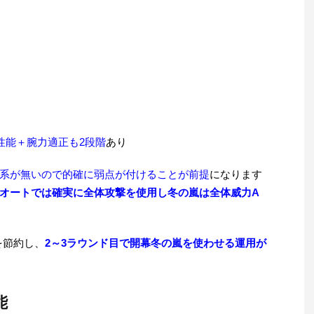
性能＋腕力適正も2段階
あり
系が無いので的確に弱点が付けることが前提
になります
オートでは確実に全体攻撃を使用し冬の嵐は全体威力A
を節約し、
2～3ラウンド目で開幕冬の嵐を使わせる運用が
能