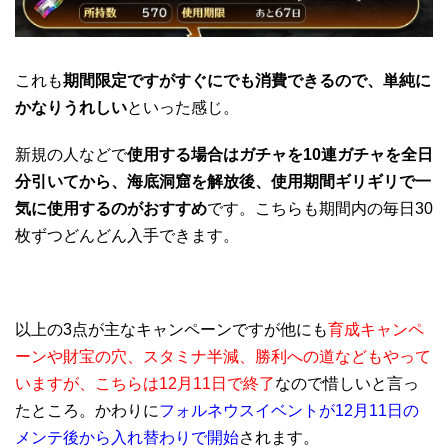
これも
期間限定ですがすぐにでも消費できるので、単純に
かなりうれしい
といった感じ。
新規の人などで
使用する場合はガチャを10連ガチャを全日
分引いてから、海底洞窟を解放後、使用期間ギリギリで一
気に使用するのがおすすめ
です。こちらも期間内の毎日30
枚ずつどんどん入手できます。
以上の3点が主なキャンペーンですが他にも
育成キャンペ
ーンや財宝の穴、スタミナ半減、勝利への道などもやって
いますが、こちらは12月11日で終了
なので惜しいと言っ
たところ。かわりに
フォルネウスイベントが12月11日の
メンテ後から入れ替わりで開始
されます。