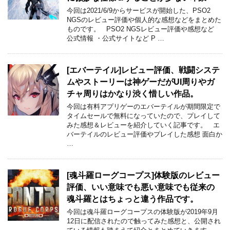
今回は2021/6/9からサービスが開始した、PSO2
NGSのレビュー評価や個人的な感想などをまとめた
ものです。 PSO2 NGSレビュー評価や感想など
公式情報 ・公式サイトなど P …
[エバーテイル]レビュー評価、戦闘システ
ムやストーリーは神ゲーだがUI周りやガ
チャ周りはかなり渋く惜しい作品。
今回は有料アプリゲーのエバーテイルが期間限定で
タイムセールで無料になっていたので、プレイして
みた感想＆レビューを紹介していく記事です。 エ
バーテイルのレビュー評価やプレイした感想 面白か
…
[魂斗羅ローグコープス]体験版のレビュー
評価、いい意味でも悪い意味でも従来の
魂斗羅とはちょっと違う作品です。
今回は魂斗羅ローグコープスの体験版が2019年9月
12日に配信されたので触ってみた感想と、公開され