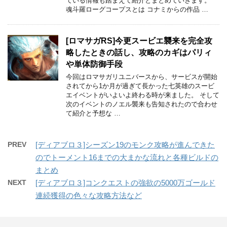
ている情報も踏まえて紹介とまとめていきます。
魂斗羅ローグコープスとは コナミからの作品 …
[ロマサガRS]今更スービエ襲来を完全攻
略したときの話し、攻略のカギはパリィ
や単体防御手段
今回はロマサガリユニバースから、サービスが開始
されてから1か月が過ぎて長かった七英雄のスービ
エイベントがいよいよ終わる時が来ました。 そして
次のイベントのノエル襲来も告知されたので合わせ
て紹介と予想な …
PREV
[ディアブロ３]シーズン19のモンク攻略が進んできた
のでトーメント16までの大まかな流れと各種ビルドの
まとめ
NEXT
[ディアブロ３]コンクエストの強欲の5000万ゴールド
連続獲得の色々な攻略方法など