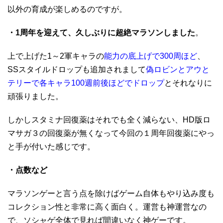
以外の育成が楽しめるのですが。
・1周年を迎えて、久しぶりに超絶マラソンしました
。
上で上げた1～2軍キャラの
能力の底上げで300周ほど
、
SSスタイルドロップも追加されまして
偽ロビンとアウと
テリーで各キャラ100週前後ほどでドロップ
とそれなりに
頑張りました。
しかしスタミナ回復薬はそれでも全く減らない、HD版ロ
マサガ３の回復薬が無くなって今回の１周年回復薬にやっ
と手が付いた感じです。
・点数など
マラソンゲーと言う点を除けばゲーム自体もやり込み度も
コレクション性と非常に高く面白く。運営も神運営なの
で、ソシャゲ全体で見れば間違いなく神ゲーです。