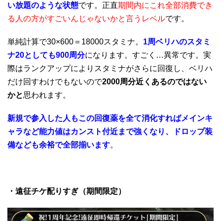
い放題のような状態
です。正直
期間内にこれ全部消費でき
る人の方がすごいんじゃないかと言うレベル
です。
単純計算で30×600＝18000スタミナ。
1周ベリハのスタミ
ナ20としても900周分
になります。すごく…異常です。実
際はランクアップによりスタミナがさらに回復し、ベリハ
だけ回すわけでもないので
2000周分近くあるのではない
かと
思われます。
新規で参入した人もこの回復薬を全て消化すればメインキ
ャラなど能力値はカンスト付近まで強くなり、ドロップ装
備なども余裕で全部揃います
。
・遠征チケ配りすぎ（期間限定）