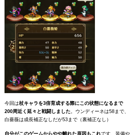
今回は
杖キャラを3倍育成する際にこの状態になるまで
200周近く延々と戦闘しました
。ウンディーネは58まで、
白薔薇は成長補正なしだが53まで（裏補正なし）
自分がこのゲームからやや離れた原因もこれ
です、装備や