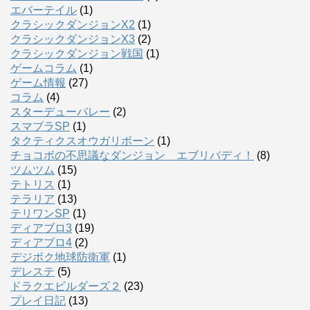
エバーテイル
(1)
クラシックダンジョンX2
(1)
クラシックダンジョンX3
(2)
クラシックダンジョン戦国
(1)
ゲームコラム
(1)
ゲーム情報
(27)
コラム
(4)
スターデューバレー
(2)
スマブラSP
(1)
タクティクスオウガリボーン
(1)
チョコボの不思議なダンジョン エブリバディ！
(8)
ツムツム
(15)
テトリス
(1)
テラリア
(13)
テリワンSP
(1)
ディアブロ3
(19)
ディアブロ4
(2)
デジボク地球防衛軍
(1)
デレステ
(5)
ドラクエビルダーズ２
(23)
プレイ日記
(13)