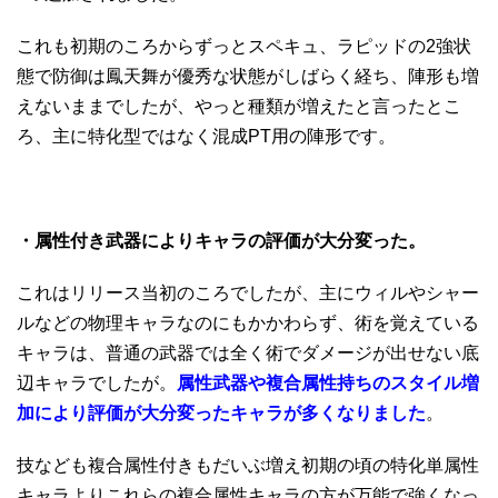
これも初期のころからずっとスペキュ、ラピッドの2強状
態で防御は鳳天舞が優秀な状態がしばらく経ち、陣形も増
えないままでしたが、やっと種類が増えたと言ったとこ
ろ、主に特化型ではなく混成PT用の陣形です。
・属性付き武器によりキャラの評価が大分変った。
これはリリース当初のころでしたが、主にウィルやシャー
ルなどの物理キャラなのにもかかわらず、術を覚えている
キャラは、普通の武器では全く術でダメージが出せない底
辺キャラでしたが。
属性武器や複合属性持ちのスタイル増
加により評価が大分変ったキャラが多くなりました
。
技なども複合属性付きもだいぶ増え初期の頃の特化単属性
キャラよりこれらの複合属性キャラの方が万能で強くなっ