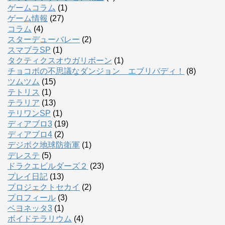
ゲームコラム
(1)
ゲーム情報
(27)
コラム
(4)
スターデューバレー
(2)
スマブラSP
(1)
タクティクスオウガリボーン
(1)
チョコボの不思議なダンジョン エブリバディ！
(8)
ツムツム
(15)
テトリス
(1)
テラリア
(13)
テリワンSP
(1)
ディアブロ3
(19)
ディアブロ4
(2)
デジボク地球防衛軍
(1)
デレステ
(5)
ドラクエビルダーズ２
(23)
プレイ日記
(13)
プロジェクトセカイ
(2)
プロフィール
(3)
ベヨネッタ3
(1)
ボイドテラリウム
(4)