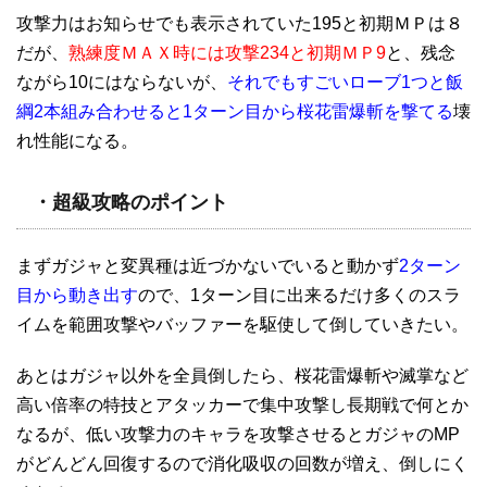
攻撃力はお知らせでも表示されていた195と初期ＭＰは８
だが、
熟練度ＭＡＸ時には攻撃234と初期ＭＰ9
と、残念
ながら10にはならないが、
それでもすごいローブ1つと飯
綱2本組み合わせると1ターン目から桜花雷爆斬を撃てる
壊
れ性能になる。
・超級攻略のポイント
まずガジャと変異種は近づかないでいると動かず
2ターン
目から動き出す
ので、1ターン目に出来るだけ多くのスラ
イムを範囲攻撃やバッファーを駆使して倒していきたい。
あとはガジャ以外を全員倒したら、桜花雷爆斬や滅掌など
高い倍率の特技とアタッカーで集中攻撃し長期戦で何とか
なるが、低い攻撃力のキャラを攻撃させるとガジャのMP
がどんどん回復するので消化吸収の回数が増え、倒しにく