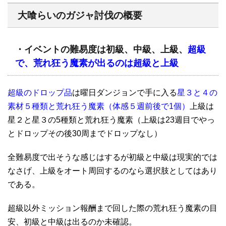
大喰らいのガジャ討伐
の概要
・イベントの難易度は初級、中級、上級、
超級
で、荒れ狂う魔素が出るのは
超級と上
級
超級のドロップ品
は曜日ダンジョンで手に入る
星３と４の
素材５種類と荒れ狂う魔素（体感５週前後で1個）
上級は
星２と星３の5種類と荒れ狂う魔素（上級は23週目でやっ
とドロップその後30周までドロップなし）
全難易度で出そうな感じはするが初級と中級は現実的では
なさげ、上級をオート周回するのなら選択肢としてはあり
である。
超級以外ミッション報酬まで回した際の荒れ狂う魔素の目
安、初級と中級は出るのか未確認。