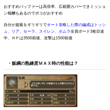
おすすめバッファーは高倍率、広範囲カバーできミッショ
ン報酬もあるのでポコがおすすめ
自分が超級をギリギリで
オート攻略した際の編成はトッシ
ュ、リア、セーラ、スイレン、ホムラ
全員ボード3枚目途
中、ＨＰは3500前後、攻撃は1500前後
・飯綱の熟練度ＭＡＸ時の性能は？