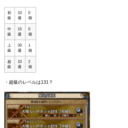
初
10
0
級
週
個
中
15
0
級
週
個
上
30
1
級
週
個
超
10
2
級
週
個
・超級のレベルは131？