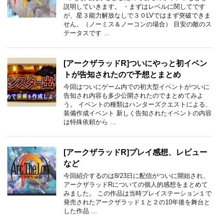
説明していきます。 ・まずはレベルに関してです
が、星３能力解放なしで３０LVではまず突破できま
せん。（ノーミス＆ノーコンの場合） 目安の敵のス
テータスです …
[アークザラッドR]ついにやっと初イベン
トが告知されたので予想とまとめ
今回はついにゲーム内での初大型イベントがついに
告知され内容も多少公開されたのでまとめてみよ
う。 イベントの種類はハンターズクエストによる、
装備作成イベント 新しく告知されたイベントの内容
は特殊依頼から …
[アークザラッドR]プレイ感想、レビュー
など
今回紹介するのは8/23日に配信がついに開始され、
アークザラッドRについての個人的感想をまとめて
みました。 この作品は当時プレイステーション１で
発売されたアークザラッド１と２の10年後を舞台と
した作品 …