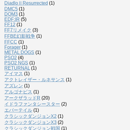
DiadloⅡResurrected
(1)
DMC5
(1)
DQM3
(1)
EDF:IR
(5)
FF12
(1)
FF7リメイク
(3)
FFBE幻影戦争
(1)
FFCC
(1)
Forager
(1)
METAL DOGS
(1)
PSO2
(4)
PSO2 NGS
(1)
RETURNAL
(1)
アイマス
(1)
アクトレイザー・ルネサンス
(1)
アズレン
(1)
アルゴナビス
(1)
アークザラッドR
(20)
イドラファンタシースター
(2)
エバーテイル
(1)
クラシックダンジョンX2
(1)
クラシックダンジョンX3
(2)
クラシックダンジョン戦国
(1)