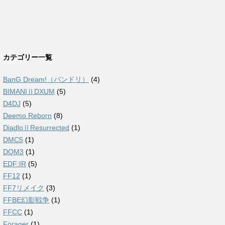
カテゴリー一覧
BanG Dream!（バンドリ）
(4)
BIMANIⅡDXUM
(5)
D4DJ
(5)
Deemo Reborn
(8)
DiadloⅡResurrected
(1)
DMC5
(1)
DQM3
(1)
EDF:IR
(5)
FF12
(1)
FF7リメイク
(3)
FFBE幻影戦争
(1)
FFCC
(1)
Forager
(1)