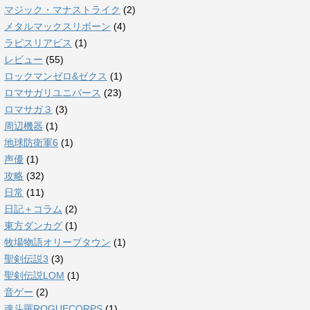
マジック・マナストライク
(2)
メタルマックスリボーン
(4)
ラピスリアビス
(1)
レビュー
(55)
ロックマンゼロ&ゼクス
(1)
ロマサガリユニバース
(23)
ロマサガ３
(3)
周辺機器
(1)
地球防衛軍6
(1)
声優
(1)
攻略
(32)
日常
(11)
日記＋コラム
(2)
東方ダンカグ
(1)
牧場物語オリーブタウン
(1)
聖剣伝説3
(3)
聖剣伝説LOM
(1)
音ゲー
(2)
魂斗羅ROGUECORPS
(1)