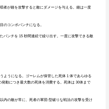
唱者が鐘を攻撃すると敵にダメージを与える。鐘は一度
段目のコンボパンチになる。
パンチを 15 秒間連続で繰り出す。一度に攻撃できる敵
うようになる。ゴーレムが保管した死体 1 体であらゆる
の発動につき最大数の死体を消費する。死体は 30体まで
ド以内の敵が常に、死者の軍団-型破りな戦法の攻撃を受け