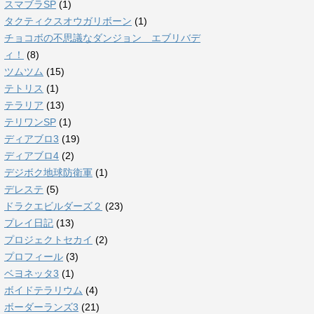
スマブラSP
(1)
タクティクスオウガリボーン
(1)
チョコボの不思議なダンジョン エブリバデ
ィ！
(8)
ツムツム
(15)
テトリス
(1)
テラリア
(13)
テリワンSP
(1)
ディアブロ3
(19)
ディアブロ4
(2)
デジボク地球防衛軍
(1)
デレステ
(5)
ドラクエビルダーズ２
(23)
プレイ日記
(13)
プロジェクトセカイ
(2)
プロフィール
(3)
ベヨネッタ3
(1)
ボイドテラリウム
(4)
ボーダーランズ3
(21)