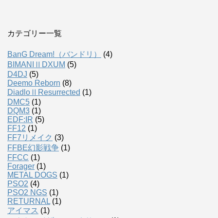
カテゴリー一覧
BanG Dream!（バンドリ）
(4)
BIMANIⅡDXUM
(5)
D4DJ
(5)
Deemo Reborn
(8)
DiadloⅡResurrected
(1)
DMC5
(1)
DQM3
(1)
EDF:IR
(5)
FF12
(1)
FF7リメイク
(3)
FFBE幻影戦争
(1)
FFCC
(1)
Forager
(1)
METAL DOGS
(1)
PSO2
(4)
PSO2 NGS
(1)
RETURNAL
(1)
アイマス
(1)