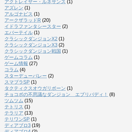
アクトレイザー・ルネサンス
(1)
アズレン
(1)
アルゴナビス
(1)
アークザラッドR
(20)
イドラファンタシースター
(2)
エバーテイル
(1)
クラシックダンジョンX2
(1)
クラシックダンジョンX3
(2)
クラシックダンジョン戦国
(1)
ゲームコラム
(1)
ゲーム情報
(27)
コラム
(4)
スターデューバレー
(2)
スマブラSP
(1)
タクティクスオウガリボーン
(1)
チョコボの不思議なダンジョン エブリバディ！
(8)
ツムツム
(15)
テトリス
(1)
テラリア
(13)
テリワンSP
(1)
ディアブロ3
(19)
ディアブロ4
(2)