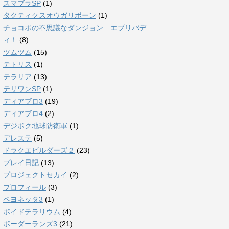
スマブラSP
(1)
タクティクスオウガリボーン
(1)
チョコボの不思議なダンジョン エブリバデ
ィ！
(8)
ツムツム
(15)
テトリス
(1)
テラリア
(13)
テリワンSP
(1)
ディアブロ3
(19)
ディアブロ4
(2)
デジボク地球防衛軍
(1)
デレステ
(5)
ドラクエビルダーズ２
(23)
プレイ日記
(13)
プロジェクトセカイ
(2)
プロフィール
(3)
ベヨネッタ3
(1)
ボイドテラリウム
(4)
ボーダーランズ3
(21)