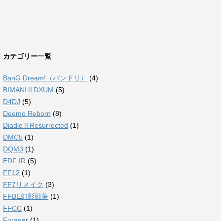
カテゴリー一覧
BanG Dream!（バンドリ）
(4)
BIMANIⅡDXUM
(5)
D4DJ
(5)
Deemo Reborn
(8)
DiadloⅡResurrected
(1)
DMC5
(1)
DQM3
(1)
EDF:IR
(5)
FF12
(1)
FF7リメイク
(3)
FFBE幻影戦争
(1)
FFCC
(1)
Forager
(1)