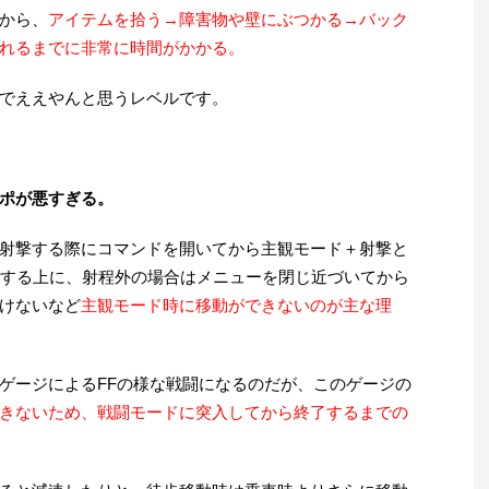
から、
アイテムを拾う→障害物や壁にぶつかる→バック
れるまでに非常に時間がかかる。
でええやんと思うレベルです。
ポが悪すぎる。
射撃する際にコマンドを開いてから主観モード＋射撃と
しする上に、射程外の場合はメニューを閉じ近づいてから
けないなど
主観モード時に移動ができないのが主な理
ゲージによるFFの様な戦闘になるのだが、このゲージの
きないため、戦闘モードに突入してから終了するまでの