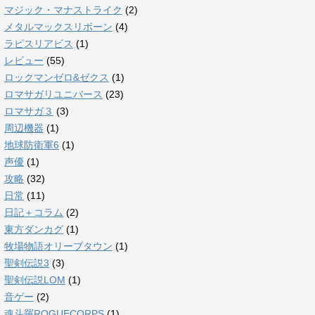
マジック・マナストライク
(2)
メタルマックスリボーン
(4)
ラピスリアビス
(1)
レビュー
(55)
ロックマンゼロ&ゼクス
(1)
ロマサガリユニバース
(23)
ロマサガ３
(3)
周辺機器
(1)
地球防衛軍6
(1)
声優
(1)
攻略
(32)
日常
(11)
日記＋コラム
(2)
東方ダンカグ
(1)
牧場物語オリーブタウン
(1)
聖剣伝説3
(3)
聖剣伝説LOM
(1)
音ゲー
(2)
魂斗羅ROGUECORPS
(1)