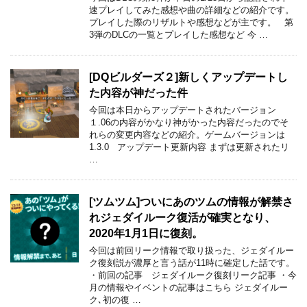
速プレイしてみた感想や曲の詳細などの紹介です。
プレイした際のリザルトや感想などが主です。 第
3弾のDLCの一覧とプレイした感想など 今 …
[DQビルダーズ２]新しくアップデートし
た内容が神だった件
今回は本日からアップデートされたバージョン
１.06の内容がかなり神がかった内容だったのでそ
れらの変更内容などの紹介。ゲームバージョンは
1.3.0 アップデート更新内容 まずは更新されたリ
…
[ツムツム]ついにあのツムの情報が解禁さ
れジェダイルーク復活が確実となり、
2020年1月1日に復刻。
今回は前回リーク情報で取り扱った、ジェダイルー
ク復刻説が濃厚と言う話が11時に確定した話です。
・前回の記事 ジェダイルーク復刻リーク記事 ・今
月の情報やイベントの記事はこちら ジェダイルー
ク､初の復 …