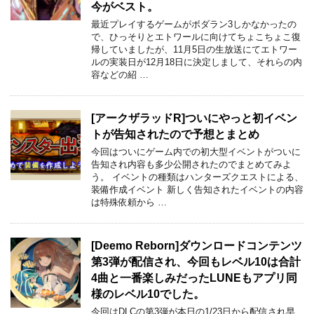
今がベスト。
最近プレイするゲームがボダラン3しかなかったの
で、ひっそりとエトワールに向けてちょこちょこ復
帰していましたが、11月5日の生放送にてエトワー
ルの実装日が12月18日に決定しまして、それらの内
容などの紹 …
[アークザラッドR]ついにやっと初イベン
トが告知されたので予想とまとめ
今回はついにゲーム内での初大型イベントがついに
告知され内容も多少公開されたのでまとめてみよ
う。 イベントの種類はハンターズクエストによる、
装備作成イベント 新しく告知されたイベントの内容
は特殊依頼から …
[Deemo Reborn]ダウンロードコンテンツ
第3弾が配信され、今回もレベル10は合計
4曲と一番楽しみだったLUNEもアプリ同
様のレベル10でした。
今回はDLCの第3弾が本日の1/23日から配信され早