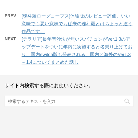
PREV
[魂斗羅ローグコープス]体験版のレビュー評価、いい
意味でも悪い意味でも従来の魂斗羅とはちょっと違う
作品です。
NEXT
[テラリア]長年音沙汰が無いスパチュンがVer.1.3のア
ップデートをついに年内に実施すると名乗り上げてお
り、国内switch版も発表される、国内と海外のVer1.3
～1.4についてまとめた話し
サイト内検索する際にお使いください。