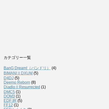
カテゴリー一覧
BanG Dream!（バンドリ）
(4)
BIMANIⅡDXUM
(5)
D4DJ
(5)
Deemo Reborn
(8)
DiadloⅡResurrected
(1)
DMC5
(1)
DQM3
(1)
EDF:IR
(5)
FF12
(1)