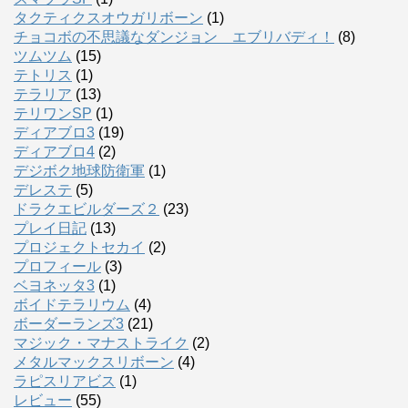
タクティクスオウガリボーン
(1)
チョコボの不思議なダンジョン エブリバディ！
(8)
ツムツム
(15)
テトリス
(1)
テラリア
(13)
テリワンSP
(1)
ディアブロ3
(19)
ディアブロ4
(2)
デジボク地球防衛軍
(1)
デレステ
(5)
ドラクエビルダーズ２
(23)
プレイ日記
(13)
プロジェクトセカイ
(2)
プロフィール
(3)
ベヨネッタ3
(1)
ボイドテラリウム
(4)
ボーダーランズ3
(21)
マジック・マナストライク
(2)
メタルマックスリボーン
(4)
ラピスリアビス
(1)
レビュー
(55)