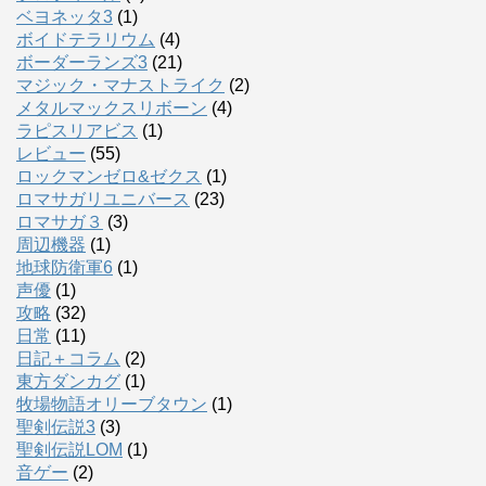
ベヨネッタ3
(1)
ボイドテラリウム
(4)
ボーダーランズ3
(21)
マジック・マナストライク
(2)
メタルマックスリボーン
(4)
ラピスリアビス
(1)
レビュー
(55)
ロックマンゼロ&ゼクス
(1)
ロマサガリユニバース
(23)
ロマサガ３
(3)
周辺機器
(1)
地球防衛軍6
(1)
声優
(1)
攻略
(32)
日常
(11)
日記＋コラム
(2)
東方ダンカグ
(1)
牧場物語オリーブタウン
(1)
聖剣伝説3
(3)
聖剣伝説LOM
(1)
音ゲー
(2)