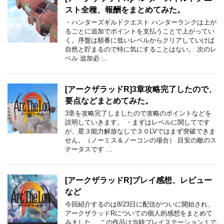
スト全種、報酬をまとめてみた。
・ハンターズギルドクエスト ハンターランクは上が
るごとに追加でポイントを支払うことで上がってい
く。序盤は順番に低いレベルからクリアしていけば
自然と貯まるので特に気にすることはない。 次のレ
ベル 追加必 …
[アークザラッドR]3章攻略完了したので、
要点などまとめてみた。
3章を攻略完了しましたので攻略のポイントなどを
説明していきます。 ・まずはレベルに関してです
が、星３能力解放なしで３０LVではまず突破できま
せん。（ノーミス＆ノーコンの場合） 目安の敵のス
テータスです …
[アークザラッドR]プレイ感想、レビュー
など
今回紹介するのは8/23日に配信がついに開始され、
アークザラッドRについての個人的感想をまとめて
みました。 この作品は当時プレイステーション１で