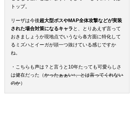
トップ。
リーザは今後
超大型ボスやMAP全体攻撃などが実装
された場合対策になるキャラ
と、とりあえず言って
おきましょうか現地点でいうなら各方面に特化して
るミズハとイーガが頭一つ抜けている感じですか
ね。
・こちらも声は？と言うと10年たっても可愛らしさ
は健在だった（
かったぁぁい↑、とは言ってくれない
のか
）