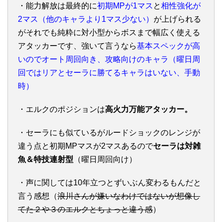
・能力解放は最終的に
初期MPが1マス
と
相性強化が
2マス（他のキャラより1マス少ない）
が上げられる
がそれでも純粋に対小型からボスまで幅広く使える
アタッカーです、強いて言うなら
基本スペックが高
いのでオート周回向き
、攻略向けのキャラ（曜日周
回ではリアとセーラに勝てるキャラはいない、手動
時）
・エルクのポジションは
高火力万能アタッカー。
・セーラにも似ているがルードショックのレンジが
違う点と初期MPマスが2マスあるので
セーラは対雑
魚＆特技連射型
（曜日周回向け）
・声に関しては10年立つとずいぶん変わるもんだと
言う感想（
浪川さんが嫌いなわけではないが想像し
てた２や３のエルクとちょっと違う感
）