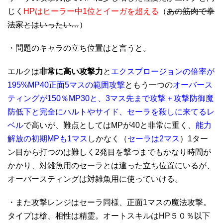
じく
HPはヒーラー中1位とイーガを超える
（
あの筋肉で拳
法家とはいったい…
）
・問題のキャラの立ち位置はと言うと。
エルクは
非常に高い攻撃力
と
エクスプロージョンの倍率が
195%MP40正面5マスの範囲攻撃
ともう一つの
オーバース
ティングが150％MP30と、3マス先まで攻撃＋攻撃防御魔
防低下と完全にハルトやサイド、セーラを殺しに来てるレ
ベル
で高いが、難点としてはMPが40と非常に重く、
能力
解放の初期MPも1マス
しかなく（
セーラは2マス
）1ター
ン目から打つのは難しく2発目を撃つまでもかなり時間が
かかり、対雑魚用のセーラとは違った立ち位置にいるが、
オーバースティングは対雑魚用に使っていける。
・また攻撃レンジはセーラ同様、正面1マスの魔法攻撃。
タイプは槍、相性は精霊。オートスキルはHP５０％以下