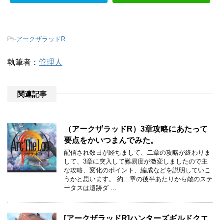
-
アークザラッドR
執筆者：
管理人
関連記事
（アークザラッドR）3章攻略にあたって
要点をかいつまんでみた。
配信され数日が経ちまして、二章の攻略が終わりま
して、3章に突入して難易度が激変しましたので主
な攻略、変化のポイント、編成などを説明していこ
うかと思います。 約二章の後半あたりから敵のステ
ータスは遺跡ダ …
[アークザラッドR]ハンターズギルドクエ