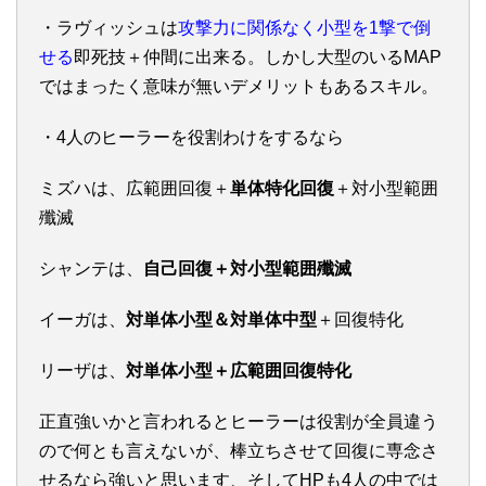
・ラヴィッシュは
攻撃力に関係なく小型を1撃で倒
せる
即死技＋仲間に出来る。しかし大型のいるMAP
ではまったく意味が無いデメリットもあるスキル。
・4人のヒーラーを役割わけをするなら
ミズハは、広範囲回復＋
単体特化回復
＋対小型範囲
殲滅
シャンテは、
自己回復＋対小型範囲殲滅
イーガは、
対単体小型＆対単体中型
＋回復特化
リーザは、
対単体小型＋広範囲回復特化
正直強いかと言われるとヒーラーは役割が全員違う
ので何とも言えないが、棒立ちさせて回復に専念さ
せるなら強いと思います、そしてHPも4人の中では