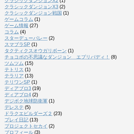
クラシックダンジョンX2
(1)
クラシックダンジョンX3
(2)
クラシックダンジョン戦国
(1)
ゲームコラム
(1)
ゲーム情報
(27)
コラム
(4)
スターデューバレー
(2)
スマブラSP
(1)
タクティクスオウガリボーン
(1)
チョコボの不思議なダンジョン エブリバディ！
(8)
ツムツム
(15)
テトリス
(1)
テラリア
(13)
テリワンSP
(1)
ディアブロ3
(19)
ディアブロ4
(2)
デジボク地球防衛軍
(1)
デレステ
(5)
ドラクエビルダーズ２
(23)
プレイ日記
(13)
プロジェクトセカイ
(2)
プロフィール
(3)