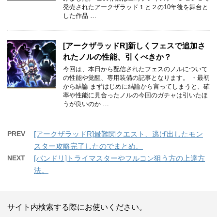
発売されたアークザラッド１と２の10年後を舞台と
した作品 …
[アークザラッドR]新しくフェスで追加さ
れたノルの性能、引くべきか？
今回は、本日から配信されたフェスのノルについて
の性能や覚醒、専用装備の記事となります。 ・最初
から結論 まずはじめに結論から言ってしまうと、確
率や性能に見合ったノルの今回のガチャは引いたほ
うが良いのか …
PREV
[アークザラッドR]最難関クエスト、逃げ出したモン
スター攻略完了したのでまとめ。
NEXT
[バンドリ]トライマスターやフルコン狙う方の上達方
法。
サイト内検索する際にお使いください。