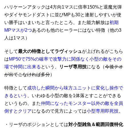
ハリケーンアタックは4方向1マスに倍率150%と退魔光弾
やダイヤモンドダストに並びMPも30と連射しやすいが使
い勝手はいまいちと言ったところ、また能力解放は
初期
MPマスが2つ
あるのも他のヒーラーにはない特徴（他の3
人は1マス）
そして
最大の特徴としてラヴィッシュ
が上げれるがこちら
は
MP50で75%の確率で攻撃力に関係なく小型の敵をその
場で仲間に出来る
という、
リーザ専用技
になる（
今後テオ
が出てこなければ多分
）
特徴として
成功した瞬間から味方ユニットに変化し操作で
きるという
、いわゆる小型の敵を1体落とすことができる
というもの、また
仲間になったモンスター以外の敵を全員
倒すとクリア
になるので見方によっては
小型専用即死技
。
・リーザのポジションとしては
対小型雑魚＆範囲回復特化