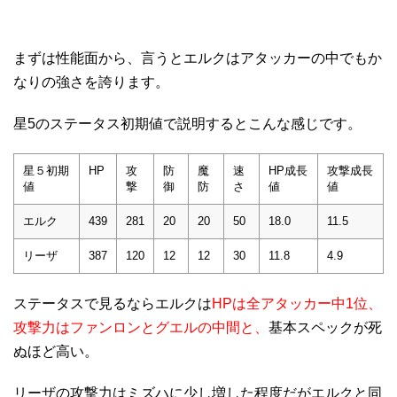
まずは性能面から、言うとエルクはアタッカーの中でもか
なりの強さを誇ります。
星5のステータス初期値で説明するとこんな感じです。
星５初期
HP
攻
防
魔
速
HP成長
攻撃成長
値
撃
御
防
さ
値
値
エルク
439
281
20
20
50
18.0
11.5
リーザ
387
120
12
12
30
11.8
4.9
ステータスで見るならエルクは
HPは全アタッカー中1位、
攻撃力はファンロンとグエルの中間と、
基本スペックが死
ぬほど高い。
リーザの攻撃力はミズハに少し増した程度だがエルクと同