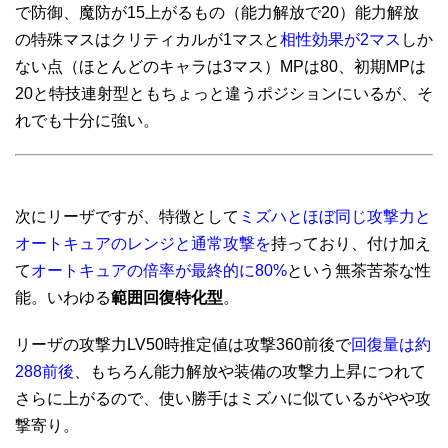
で防御、魔防が15上がるもの（能力解放で20）能力解放
の特殊マスはクリティカルが1マスと
相性効果が2マス
しか
ない点（ほとんどのキャラは3マス）MPは80、初期MPは
20と特技連射型ともちょっと違うポジションにいるが、そ
れでも十分に強い。
次にリーザですが、特徴として
ミズハとほぼ同じ攻撃力と
オートキュアのレンジと通常攻撃を
持っており、付け加え
て
オートキュアの倍率が最終的に80%
という無茶苦茶な性
能。いわゆる
範囲回復特化型
。
リーザの攻撃力LV50時推定値は攻撃360前後で
回復量は約
288前後
、もちろん能力解放や装備の攻撃力上昇につれて
さらに上がるので、使い勝手はミズハに似ているがやや攻
撃寄り。