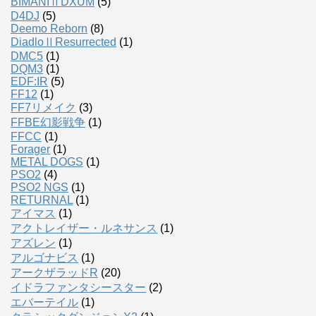
BIMANIⅡDXUM
(5)
D4DJ
(5)
Deemo Reborn
(8)
DiadloⅡResurrected
(1)
DMC5
(1)
DQM3
(1)
EDF:IR
(5)
FF12
(1)
FF7リメイク
(3)
FFBE幻影戦争
(1)
FFCC
(1)
Forager
(1)
METAL DOGS
(1)
PSO2
(4)
PSO2 NGS
(1)
RETURNAL
(1)
アイマス
(1)
アクトレイザー・ルネサンス
(1)
アズレン
(1)
アルゴナビス
(1)
アークザラッドR
(20)
イドラファンタシースター
(2)
エバーテイル
(1)