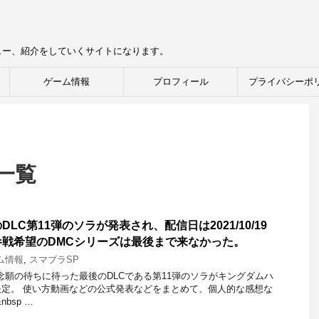
ュー、紹介をしていくサイトになります。
ゲーム情報
プロフィール
プライバシーポ
 一覧
DLC第11弾のソラが発表され、配信日は2021/10/19
戦希望のDMCシリーズは最後まで来なかった。
ム情報
,
スマブラSP
念願の待ちに待った最後のDLCである第11弾のソラがキングダムハ
定。 使い方動画などの公式発表などをまとめて、個人的な感想な
bsp …