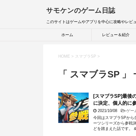
サモケンのゲーム日誌
このサイトはゲームやアプリを中心に攻略やレビ
ホーム
レビュー＆紹介
HOME
>
スマブラSP
>
「 スマブラSP 」
[スマブラSP]最後の
に決定、個人的に参
2021/10/08
-
ゲー
今回はスマブラSPから
ーツシリーズから参戦決
どを踏まえた話です。 &n