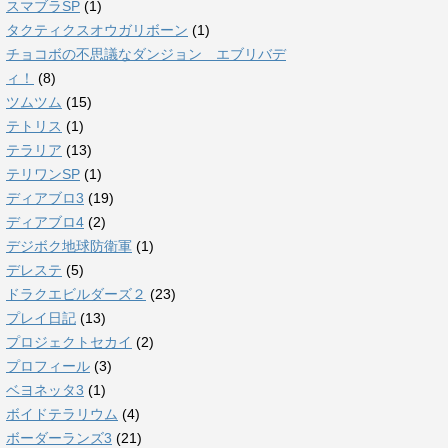
スマブラSP
(1)
タクティクスオウガリボーン
(1)
チョコボの不思議なダンジョン エブリバデ
ィ！
(8)
ツムツム
(15)
テトリス
(1)
テラリア
(13)
テリワンSP
(1)
ディアブロ3
(19)
ディアブロ4
(2)
デジボク地球防衛軍
(1)
デレステ
(5)
ドラクエビルダーズ２
(23)
プレイ日記
(13)
プロジェクトセカイ
(2)
プロフィール
(3)
ベヨネッタ3
(1)
ボイドテラリウム
(4)
ボーダーランズ3
(21)