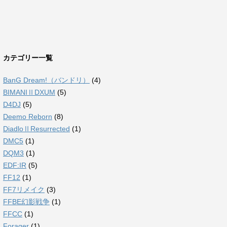
カテゴリー一覧
BanG Dream!（バンドリ）
(4)
BIMANIⅡDXUM
(5)
D4DJ
(5)
Deemo Reborn
(8)
DiadloⅡResurrected
(1)
DMC5
(1)
DQM3
(1)
EDF:IR
(5)
FF12
(1)
FF7リメイク
(3)
FFBE幻影戦争
(1)
FFCC
(1)
Forager
(1)