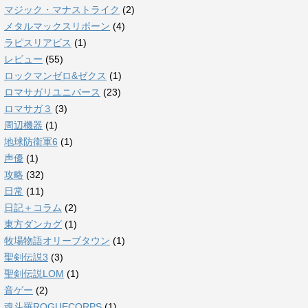
マジック・マナストライク
(2)
メタルマックスリボーン
(4)
ラピスリアビス
(1)
レビュー
(55)
ロックマンゼロ&ゼクス
(1)
ロマサガリユニバース
(23)
ロマサガ３
(3)
周辺機器
(1)
地球防衛軍6
(1)
声優
(1)
攻略
(32)
日常
(11)
日記＋コラム
(2)
東方ダンカグ
(1)
牧場物語オリーブタウン
(1)
聖剣伝説3
(3)
聖剣伝説LOM
(1)
音ゲー
(2)
魂斗羅ROGUECORPS
(1)